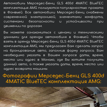
Автомобиль Мерседес-Бенц GLS 400d 4MATIC BlueTEC
комплектация AMG пользуются популярностью проката
в Фонвьей. Все автомобили Мерседес-Бенц снабжены
современной электроникой, элементами комфорта,
системами безопасности и устойчивости при
движении по дорогам.
Вы можете ознакомиться с ценами и техническими
данными для аренды автомобиля в Фонвьей. Чтобы
взять в аренду Мерседес-Бенц GLS 400d 4MATIC BlueTEC
комплектация AMG, мы предлагаем Вам сделать запрос
на бронирование авто, заполнив форму запроса. Вам
необходимо указать в Вашем запросе даты, время,
место или адрес в Монако, где Вы хотите получить
данный авто, а также указать даты, время, место или
адрес возврата машины.
Фотографии Мерседес-Бенц GLS 400d
4MATIC BlueTEC комплектация AMG: