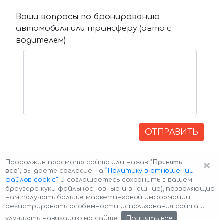
Ваши вопросы по бронированию
автомобиля или трансферу (авто с
водителем)
ОТПРАВИТЬ
×
Продолжив просмотр сайта или нажав
"Принять
все"
, вы даёте согласие на
”Политику в отношении
файлов cookie”
и соглашаетесь сохранить в вашем
браузере куки-файлы (основные и внешние), позволяющие
нам получать больше маркетинговой информации,
регистрировать особенности использования сайта и
Авторские права © 2026 Авто-Аренда
Cookie Policy
Принять все
улучшать навигацию на сайте.