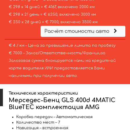
€ 298 х 14 дней = € 4167, включено 2000 км
€ 298 х 21 день = € 6250, включено 3000 км
€ 250 х 28 дней = € 7000, включено 3500 км
Расчёт стоимости авто
€ 4 / км – Цена за превышение лимита по пробегу
€ 7000 – Залог/Ответственность/Франшиза.
Залоговая сумма блокируется нами на кредитной
карте водителя ИЛИ предоставляется Вами
наличными при получении авто.
Технические характеристики
Мерседес-Бенц GLS 400d 4MATIC
BlueTEC комплектация AMG
Коробка передач – Автоматическая
Количество мест – 7
Навигация – встроенная