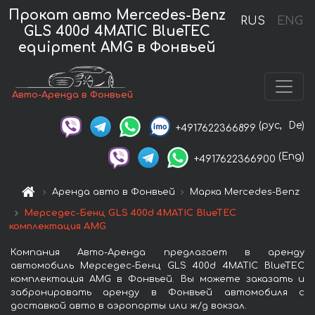
Прокат авто Mercedes-Benz
RUS
ENG
GLS 400d 4MATIC BlueTEC
equipment AMG в Фонвьей
Авто-Аренда в Фонвьей
(рус,
De)
+4917622366899
(Eng)
+4917622366900
Аренда авто в Фонвьей
Марка Mercedes-Benz
Мерседес-Бенц GLS 400d 4MATIC BlueTEC
комплектация AMG
Компания Авто-Аренда предлагает в аренду
автомобиль Мерседес-Бенц GLS 400d 4MATIC BlueTEC
комплектация AMG в Фонвьей. Вы можете заказать и
забронировать аренду в Фонвьей автомобиля с
доставкой авто в аэропорты или ж/д вокзал.