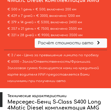
4Matic Diesel комплектация AMG
€ 500 х 1 день = € 500, включено 200 км
€ 429 х 7 дней = € 3000, включено 1200 км
€ 379 х 14 дней = € 5300, включено 2400 км
€ 357 х 21 день = € 7500, включено 3500 км
€ 321 х 28 дней = € 9000, включено 3500 км
Расчёт стоимости авто
€ 3 / км – Цена за превышение лимита по пробегу
€ 6000 – Залог/Ответственность/Франшиза.
Залоговая сумма блокируется нами на кредитной
карте водителя ИЛИ предоставляется Вами
наличными при получении авто.
Технические характеристики
Мерседес-Бенц S-Class S400 Long
4Matic Diesel комплектация AMG