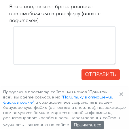
Ваши вопросы по бронированию
автомобиля или трансферу (авто с
водителем)
ОТПРАВИТЬ
×
Продолжив просмотр сайта или нажав
"Принять
все"
, вы даёте согласие на
”Политику в отношении
файлов cookie”
и соглашаетесь сохранить в вашем
браузере куки-файлы (основные и внешние), позволяющие
нам получать больше маркетинговой информации,
регистрировать особенности использования сайта и
Авторские права © 2026 Авто-Аренда
Cookie Policy
Принять все
улучшать навигацию на сайте.