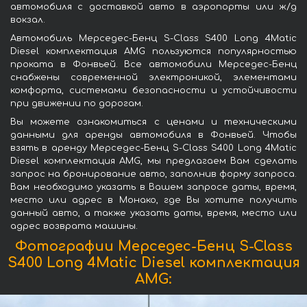
автомобиля с доставкой авто в аэропорты или ж/д
вокзал.
Автомобиль Мерседес-Бенц S-Class S400 Long 4Matic
Diesel комплектация AMG пользуются популярностью
проката в Фонвьей. Все автомобили Мерседес-Бенц
снабжены современной электроникой, элементами
комфорта, системами безопасности и устойчивости
при движении по дорогам.
Вы можете ознакомиться с ценами и техническими
данными для аренды автомобиля в Фонвьей. Чтобы
взять в аренду Мерседес-Бенц S-Class S400 Long 4Matic
Diesel комплектация AMG, мы предлагаем Вам сделать
запрос на бронирование авто, заполнив форму запроса.
Вам необходимо указать в Вашем запросе даты, время,
место или адрес в Монако, где Вы хотите получить
данный авто, а также указать даты, время, место или
адрес возврата машины.
Фотографии Мерседес-Бенц S-Class
S400 Long 4Matic Diesel комплектация
AMG: