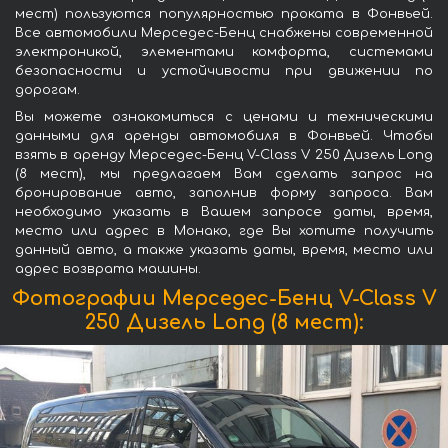
мест) пользуются популярностью проката в Фонвьей.
Все автомобили Мерседес-Бенц снабжены современной
электроникой, элементами комфорта, системами
безопасности и устойчивости при движении по
дорогам.
Вы можете ознакомиться с ценами и техническими
данными для аренды автомобиля в Фонвьей. Чтобы
взять в аренду Мерседес-Бенц V-Class V 250 Дизель Long
(8 мест), мы предлагаем Вам сделать запрос на
бронирование авто, заполнив форму запроса. Вам
необходимо указать в Вашем запросе даты, время,
место или адрес в Монако, где Вы хотите получить
данный авто, а также указать даты, время, место или
адрес возврата машины.
Фотографии Мерседес-Бенц V-Class V
250 Дизель Long (8 мест):