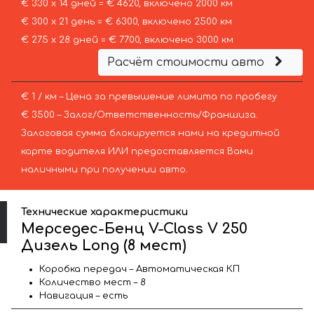
€ 330 х 14 дней = € 4620, включено 2000 км
€ 300 х 21 день = € 6300, включено 2500 км
€ 275 х 28 дней = € 7700, включено 3000 км
Расчёт стоимости авто
€ 1 / км – Цена за превышение лимита по пробегу
€ 3500 – Залог/Ответственность/Франшиза.
Залоговая сумма блокируется нами на кредитной
карте водителя ИЛИ предоставляется Вами
наличными при получении авто.
Технические характеристики
Мерседес-Бенц V-Class V 250
Дизель Long (8 мест)
Коробка передач – Автоматическая КП
Количество мест – 8
Навигация – есть