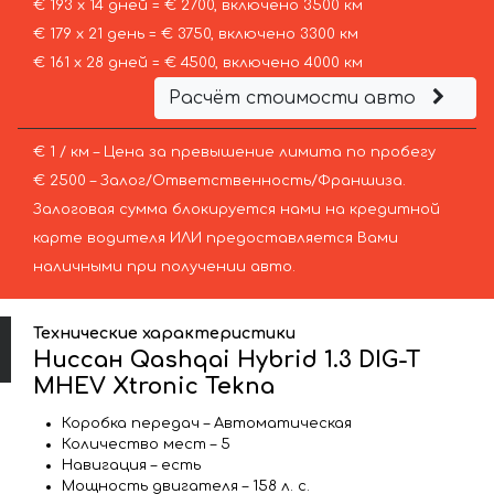
€ 193 х 14 дней = € 2700, включено 3500 км
€ 179 х 21 день = € 3750, включено 3300 км
€ 161 х 28 дней = € 4500, включено 4000 км
Расчёт стоимости авто
€ 1 / км – Цена за превышение лимита по пробегу
€ 2500 – Залог/Ответственность/Франшиза.
Залоговая сумма блокируется нами на кредитной
карте водителя ИЛИ предоставляется Вами
наличными при получении авто.
Технические характеристики
Ниссан Qashqai Hybrid 1.3 DIG-T
MHEV Xtronic Tekna
Коробка передач – Автоматическая
Количество мест – 5
Навигация – есть
Мощность двигателя – 158 л. с.