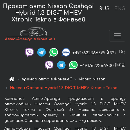
Прокат авто Nissan Qashqai
RUS
ENG
Hybrid 1.3 DIG-T MHEV
Xtronic Tekna в Фонвьей
Авто-Аренда в Фонвьей
(рус,
De)
+4917622366899
(Eng)
+4917622366900
Аренда авто в Фонвьей
Марка Nissan
Ниссан Qashqai Hybrid 1.3 DIG-T MHEV Xtronic Tekna
Компания Авто-Аренда предлагает в аренду
автомобиль Ниссан Qashqai Hybrid 1.3 DIG-T MHEV
Xtronic Tekna в Фонвьей. Вы можете заказать и
забронировать аренду в Фонвьей автомобиля с
доставкой авто в аэропорты или ж/д вокзал.
Автомобиль Ниссан Qashqai Hybrid 1.3 DIG-T MHEV