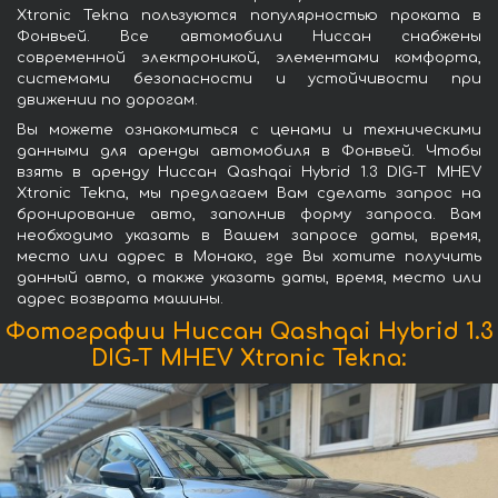
Xtronic Tekna пользуются популярностью проката в
Фонвьей. Все автомобили Ниссан снабжены
современной электроникой, элементами комфорта,
системами безопасности и устойчивости при
движении по дорогам.
Вы можете ознакомиться с ценами и техническими
данными для аренды автомобиля в Фонвьей. Чтобы
взять в аренду Ниссан Qashqai Hybrid 1.3 DIG-T MHEV
Xtronic Tekna, мы предлагаем Вам сделать запрос на
бронирование авто, заполнив форму запроса. Вам
необходимо указать в Вашем запросе даты, время,
место или адрес в Монако, где Вы хотите получить
данный авто, а также указать даты, время, место или
адрес возврата машины.
Фотографии Ниссан Qashqai Hybrid 1.3
DIG-T MHEV Xtronic Tekna: