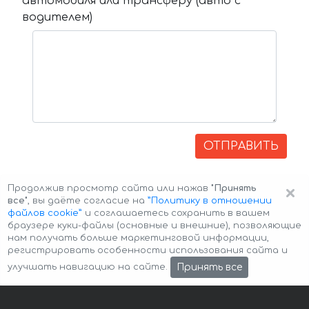
автомобиля или трансферу (авто с
водителем)
ОТПРАВИТЬ
×
Продолжив просмотр сайта или нажав
"Принять
все"
, вы даёте согласие на
”Политику в отношении
файлов cookie”
и соглашаетесь сохранить в вашем
браузере куки-файлы (основные и внешние), позволяющие
нам получать больше маркетинговой информации,
регистрировать особенности использования сайта и
Авторские права © 2026 Авто-Аренда
Cookie Policy
Принять все
улучшать навигацию на сайте.
Политика конфиденциальности