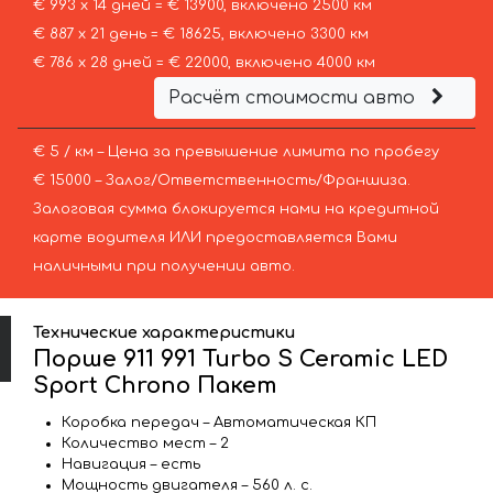
€ 993 х 14 дней = € 13900, включено 2500 км
€ 887 х 21 день = € 18625, включено 3300 км
€ 786 х 28 дней = € 22000, включено 4000 км
Расчёт стоимости авто
€ 5 / км – Цена за превышение лимита по пробегу
€ 15000 – Залог/Ответственность/Франшиза.
Залоговая сумма блокируется нами на кредитной
карте водителя ИЛИ предоставляется Вами
наличными при получении авто.
Технические характеристики
Порше 911 991 Turbo S Ceramic LED
Sport Chrono Пакет
Коробка передач – Автоматическая КП
Количество мест – 2
Навигация – есть
Мощность двигателя – 560 л. с.