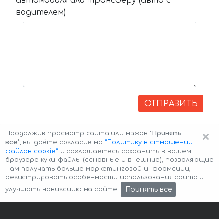
автомобиля или трансферу (авто с
водителем)
ОТПРАВИТЬ
×
Продолжив просмотр сайта или нажав
"Принять
все"
, вы даёте согласие на
”Политику в отношении
файлов cookie”
и соглашаетесь сохранить в вашем
браузере куки-файлы (основные и внешние), позволяющие
нам получать больше маркетинговой информации,
регистрировать особенности использования сайта и
Авторские права © 2026 Авто-Аренда
Cookie Policy
Принять все
улучшать навигацию на сайте.
Политика конфиденциальности