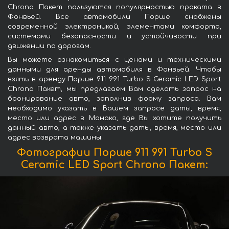
Chrono Пакет пользуются популярностью проката в
Фонвьей. Все автомобили Порше снабжены
современной электроникой, элементами комфорта,
системами безопасности и устойчивости при
движении по дорогам.
Вы можете ознакомиться с ценами и техническими
данными для аренды автомобиля в Фонвьей. Чтобы
взять в аренду Порше 911 991 Turbo S Ceramic LED Sport
Chrono Пакет, мы предлагаем Вам сделать запрос на
бронирование авто, заполнив форму запроса. Вам
необходимо указать в Вашем запросе даты, время,
место или адрес в Монако, где Вы хотите получить
данный авто, а также указать даты, время, место или
адрес возврата машины.
Фотографии Порше 911 991 Turbo S
Ceramic LED Sport Chrono Пакет: