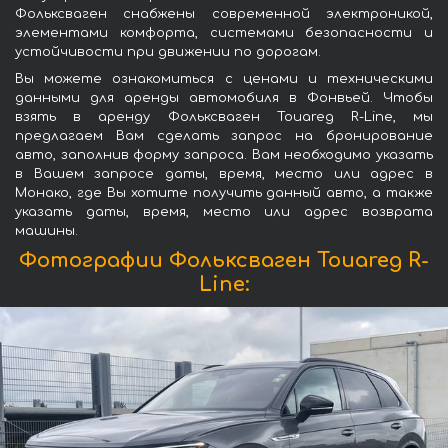
Фольксваген снабжены современной электроникой,
элементами комфорта, системами безопасности и
устойчивости при движении по дорогам.
Вы можете ознакомиться с ценами и техническими
данными для аренды автомобиля в Фонвьей. Чтобы
взять в аренду Фольксваген Touareg R-Line, мы
предлагаем Вам сделать запрос на бронирование
авто, заполнив форму запроса. Вам необходимо указать
в Вашем запросе даты, время, место или адрес в
Монако, где Вы хотите получить данный авто, а также
указать даты, время, место или адрес возврата
машины.
Фотографии Фольксваген Touareg R-
Line: