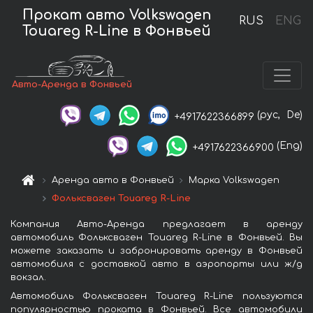
Прокат авто Volkswagen
RUS
ENG
Touareg R-Line в Фонвьей
Авто-Аренда в Фонвьей
(рус,
De)
+4917622366899
(Eng)
+4917622366900
Аренда авто в Фонвьей
Марка Volkswagen
Фольксваген Touareg R-Line
Компания Авто-Аренда предлагает в аренду
автомобиль Фольксваген Touareg R-Line в Фонвьей. Вы
можете заказать и забронировать аренду в Фонвьей
автомобиля с доставкой авто в аэропорты или ж/д
вокзал.
Автомобиль Фольксваген Touareg R-Line пользуются
популярностью проката в Фонвьей. Все автомобили