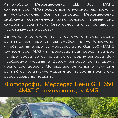
Автомобиль Мерседес-Бенц GLE 350 4MATIC
комплектация AMG пользуются популярностью проката
в Ла-Кондамине. Все автомобили Мерседес-Бенц
снабжены современной электроникой, элементами
комфорта, системами безопасности и устойчивости
при движении по дорогам.
Вы можете ознакомиться с ценами и техническими
данными для аренды автомобиля в Ла-Кондамине.
Чтобы взять в аренду Мерседес-Бенц GLE 350 4MATIC
комплектация AMG, мы предлагаем Вам сделать запрос
на бронирование авто, заполнив форму запроса. Вам
необходимо указать в Вашем запросе даты, время,
место или адрес в Монако, где Вы хотите получить
данный авто, а также указать даты, время, место или
адрес возврата машины.
Фотографии Мерседес-Бенц GLE 350
4MATIC комплектация AMG: