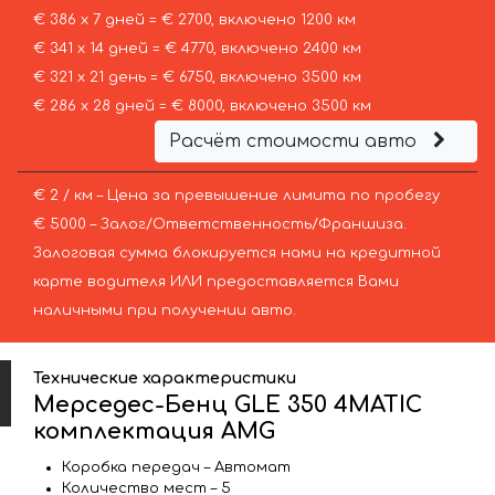
€ 386 х 7 дней = € 2700, включено 1200 км
€ 341 х 14 дней = € 4770, включено 2400 км
€ 321 х 21 день = € 6750, включено 3500 км
€ 286 х 28 дней = € 8000, включено 3500 км
Расчёт стоимости авто
€ 2 / км – Цена за превышение лимита по пробегу
€ 5000 – Залог/Ответственность/Франшиза.
Залоговая сумма блокируется нами на кредитной
карте водителя ИЛИ предоставляется Вами
наличными при получении авто.
Технические характеристики
Мерседес-Бенц GLE 350 4MATIC
комплектация AMG
Коробка передач – Автомат
Количество мест – 5