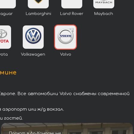
Jaguar
Lamborghini
Land Rover
Maybach
yota
Volkswagen
Volvo
амине
Европе. Все автомобили Volvo снабжены современной
 аэропорт или ж/д вокзал.
и гостей.
Прокат в Ла-Кондамине