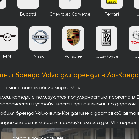
W
Bugatti
Chevrolet Corvette
Ferrari
MINI
Nissan
Porsche
Rolls-Royce
To
ны бренда Volvo для аренды в Ла-Конд
ндамине автомобили марки Volvo.
илей, которые пользуются популярностью проката в 
зопасности и устойчивости при движении по дорогам.
иля бренда Volvo в Ла-Кондамине с доставкой авто в
ондамине есть машины премиум-класса для VIP-персон 
Прокат в Ла-Кондамине