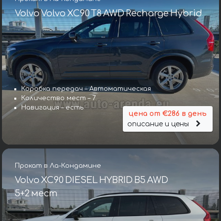
Volvo Volvo XC90 T8 AWD Recharge Hybrid
Коробка передач – Автоматическая
Количество мест – 7
Навигация – есть
цена от €286 в день
описание и цены
Прокат в Ла-Кондамине
Volvo XC90 DIESEL HYBRID B5 AWD
5+2 мест