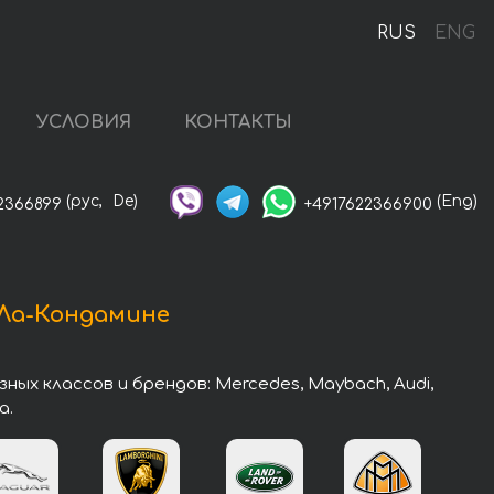
RUS
ENG
УСЛОВИЯ
КОНТАКТЫ
(рус,
De)
(Eng)
2366899
+4917622366900
 Ла-Кондамине
х классов и брендов: Mercedes, Maybach, Audi,
a.