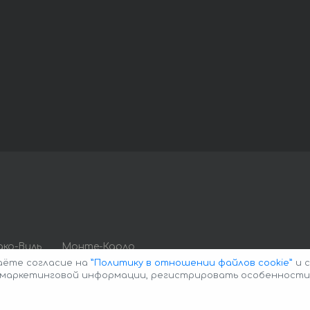
ко-Виль
Монте-Карло
даёте согласие на
”Политику в отношении файлов cookie”
и с
е маркетинговой информации, регистрировать особенности
 Policy
Политика конфиденциальности