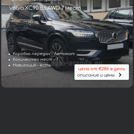
Volvo XC90 B5 AWD 7 мест
Коробка передач – Автомат
Количество мест – 7
Навигация – есть
цена от €286 в день
описание и цены