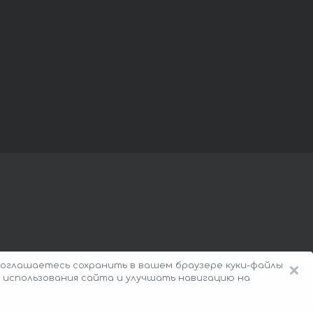
×
оглашаетесь сохранить в вашем браузере куки-файлы
 использования сайта и улучшать навигацию на