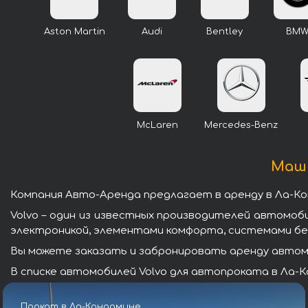
Aston Martin
Audi
Bentley
BM
McLaren
Mercedes-Benz
Маши
Компания Авто-Аренда предлагает в аренду в Ла-Ко
Volvo – один из известных производителей автомоб
электроникой, элементами комфорта, системами бе
Вы можете заказать и забронировать аренду автомоб
В списке автомобилей Volvo для автопроката в Ла-К
Прокат в Ла-Кондамине