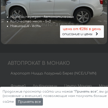
Коробка передач – Автоматическая
Количество мест – 5+2
Навигация – есть
цена от €286 в день
описание и цены
АВТОПРОКАТ В МОНАКО
Аэропорт Ницца Лазурный Берег (NCE/LFMN)
Фонвьей
Ла-Кондамин
Центр Монако
Мона
Продолжив просмотр сайта или нажав
"Принять все"
, вы 
(основные и внешние), позволяющие нам получать больш
Авторские права © 2026 Авто-Аренда
Cookie
Принять все
сайте.