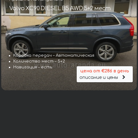
Volvo XC90 DIESEL B5 AWD 5+2 мест
Коробка передач – Автоматическая
Количество мест – 5+2
Навигация – есть
цена от €286 в день
описание и цены