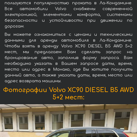
пользуются популярностью проката в Ла-Кондамине.
Все автомобили Volvo снабжены современной
электроникой, элементами комфорта, системами
безопасности и устойчивости при движении по
дорогам.
Вы можете ознакомиться с ценами и техническими
данными для аренды автомобиля в Ла-Кондамине.
Чтобы взять в аренду Volvo XC90 DIESEL B5 AWD 5+2
мест, мы предлагаем Вам сделать запрос на
бронирование авто, заполнив форму запроса. Вам
необходимо указать в Вашем запросе даты, время,
место или адрес в Монако, где Вы хотите получить
данный авто, а также указать даты, время, место или
адрес возврата машины.
Фотографии Volvo XC90 DIESEL B5 AWD
5+2 мест: