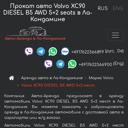
Прокат авто Volvo XC90
RUS
ENG
DIESEL B5 AWD 5+2 seats в Ла-
Кондамине
Авто-Аренда в Ла-Кондамине
(рус,
De)
+4917622366899
(Eng)
+4917622366900
Аренда авто в Ла-Кондамине
Марка Volvo
Volvo XC90 DIESEL B5 AWD 5+2 мест
Компания Авто-Аренда предлагает в аренду
автомобиль Volvo XC90 DIESEL B5 AWD 5+2 мест в Ла-
Кондамине. Вы можете заказать и забронировать
аренду в Ла-Кондамине автомобиля с доставкой авто в
аэропорты или ж/д вокзал.
Автомобиль Volvo XC90 DIESEL B5 AWD 5+2 мест