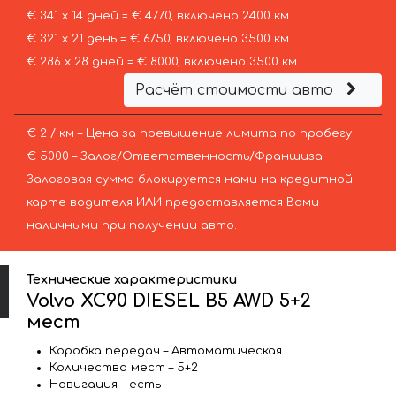
€ 341 х 14 дней = € 4770, включено 2400 км
€ 321 х 21 день = € 6750, включено 3500 км
€ 286 х 28 дней = € 8000, включено 3500 км
Расчёт стоимости авто
€ 2 / км – Цена за превышение лимита по пробегу
€ 5000 – Залог/Ответственность/Франшиза.
Залоговая сумма блокируется нами на кредитной
карте водителя ИЛИ предоставляется Вами
наличными при получении авто.
Технические характеристики
Volvo XC90 DIESEL B5 AWD 5+2
мест
Коробка передач – Автоматическая
Количество мест – 5+2
Навигация – есть