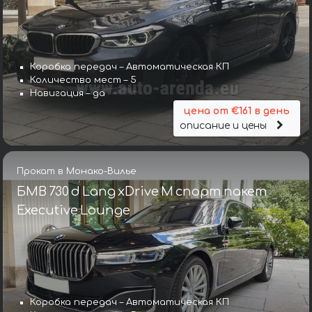
Коробка передач – Автоматическая КП
Количество мест – 5
Навигация – да
цена от €161 в день
описание и цены
Прокат в Монако-Вилье
БМВ 730 d Lang xDrive M спорт пакет
Executive Lounge
Коробка передач – Автоматическая КП