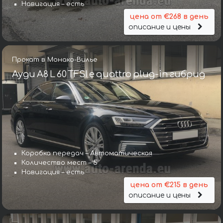
Навигация – есть
цена от €268 в день
описание и цены
Прокат в Монако-Вилье
Ауди A8 L 60 TFSI e quattro plug-in гибрид
Коробка передач – Автоматическая
Количество мест – 5
Навигация – есть
цена от €215 в день
описание и цены