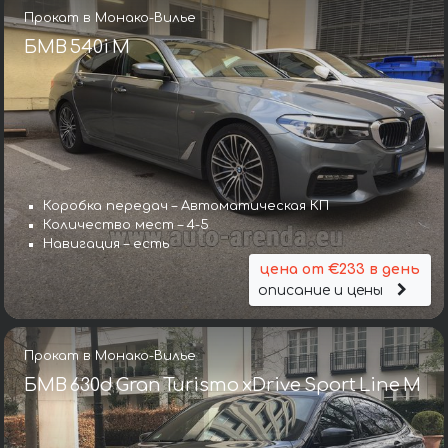
Прокат в Монако-Вилье
БМВ 540i M
Коробка передач – Автоматическая КП
Количество мест – 4-5
Навигация – есть
цена от €233 в день
описание и цены
Прокат в Монако-Вилье
БМВ 630d Gran Turismo xDrive Sport Line М