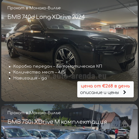
Прокат в Монако-Вилье
БМВ 740d Long XDrive 2024
Коробка передач – Автоматическая КП
Количество мест – 4/5
Навигация – да
цена от €268 в день
описание и цены
Прокат в Монако-Вилье
БМВ 750i XDrive M комплектация