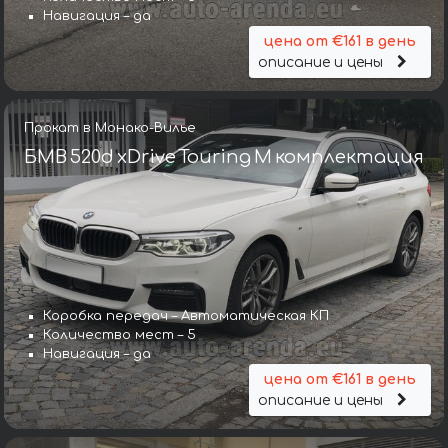
Навигация – да
цена от €161 в день
описание и цены
Прокат в Монако-Вилье
БМВ 520d xDrive Touring M комплектация
Коробка передач – Автоматическая КП
Количество мест – 5
Навигация – да
цена от €161 в день
описание и цены