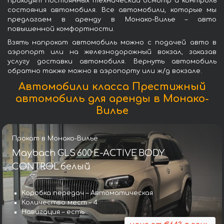
проходят постоянных технический осмотр и контроль
состояния автомобиля. Все автомобили, которые мы
предлагаем в аренду в Монако-Вилье – авто
повышенной комфортности.
Взять напрокат автомобиль можно с подачей авто в
аэропорт или на железнодорожный вокзал, заказав
услугу доставки автомобиля. Вернуть автомобиль
обратно также можно в аэропорту или ж/д вокзале.
Автомобили класса Престижный
автомобиль для аренды в Монако-
Вилье
Прокат в Монако-Вилье
Maybach GLS 600 E-ACTIVE BODY
CONTROL белый
Коробка передач – Автоматическая
Количество мест – 4
Навигация – есть