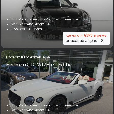
Коробка передач – Автоматическая
Количество мест – 4
Навигация – есть
цена от €893 в день
описание и цены
Прокат в Монако-Вилье
Бентли GTC W12 First Edition
Коробка передач – автоматическая
Количество мест – 4