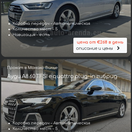
Коробка передач – Автоматическая
Количество мест – 5
Навигация – есть
цена от €268 в день
описание и цены
Прокат в Монако-Вилье
Ауди A8 60 TFSI e quattro plug-in гибрид
Коробка передач – Автоматическая
Количество мест – 5