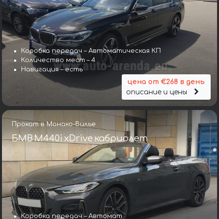
Коробка передач – Автоматическая КП
Количество мест – 4
Навигация – есть
цена от €268 в день
описание и цены
Прокат в Монако-Вилье
БМВ M440i xDrive кабриолет
Коробка передач – Автомат