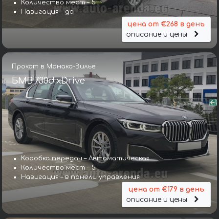
Количество мест – 5
Навигация – да
цена от €268 в день
описание и цены
Прокат в Монако-Вилье
БМВ 730d xDrive
Коробка передач – Автоматическая
Количество мест – 5
Навигация – в панели управления
цена от €179 в день
описание и цены