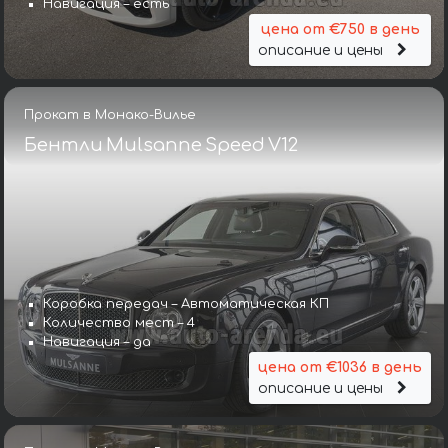
Навигация – есть
цена от €750 в день
описание и цены
Прокат в Монако-Вилье
Бентли Mulsanne Speed V12
Коробка передач – Автоматическая КП
Количество мест – 4
Навигация – да
цена от €1036 в день
описание и цены