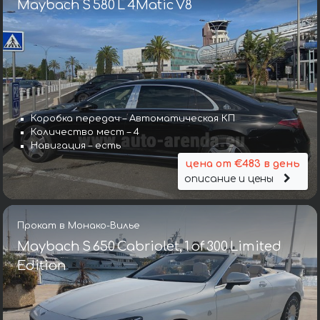
Maybach S 580 L 4Matic V8
Коробка передач – Автоматическая КП
Количество мест – 4
Навигация – есть
цена от €483 в день
описание и цены
Прокат в Монако-Вилье
Maybach S 650 Cabriolet, 1 of 300 Limited
Edition