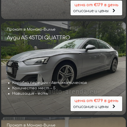
цена от €179 в день
описание и цены
Прокат в Монако-Вилье
Ауди A5 45TDI QUATTRO
Коробка передач – Автоматическая
Количество мест – 5
Навигация – есть
цена от €179 в день
описание и цены
Прокат в Монако-Вилье