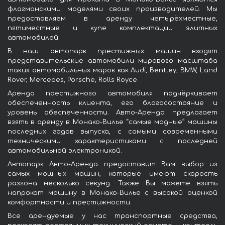
флагманскими моделями своих производителей. Мы
предоставляем в аренду четырёхместные,
пятиместные и купе комплектации элитных
автомобилей.
В наш автопарк престижных машин входят
представительские автомобили мирового масштаба
таких автомобильных марок как Audi, Bentley, BMW, Land
Rover, Mercedes, Porsche, Rolls Royce.
Аренда престижного автомобиля подчёркивает
обеспеченность клиента, его благосостояние и
уровень обеспеченности. Авто-Аренда предлагает
взять в аренду в Монако-Вилье “самые модные” машины
последних годов выпуска, с самыми современными
техническими характеристиками с последней
автомобильной электроникой.
Автопарк Авто-Аренда предоставит Вам выбор из
самых мощных машин, которые имеют скорость
разгона несколько секунд. Также Вы можете взять
напрокат машину в Монако-Вилье с высокой оценкой
комфортности и престижности.
Все арендуемые у нас транспортные средства,