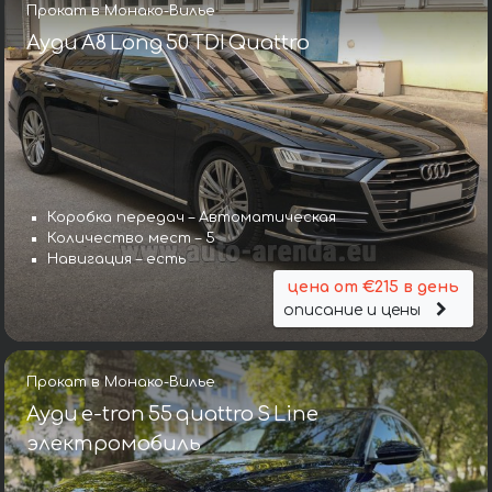
Прокат в Монако-Вилье
Ауди A8 Long 50 TDI Quattro
Коробка передач – Автоматическая
Количество мест – 5
Навигация – есть
цена от €215 в день
описание и цены
Прокат в Монако-Вилье
Ауди e-tron 55 quattro S Line
электромобиль