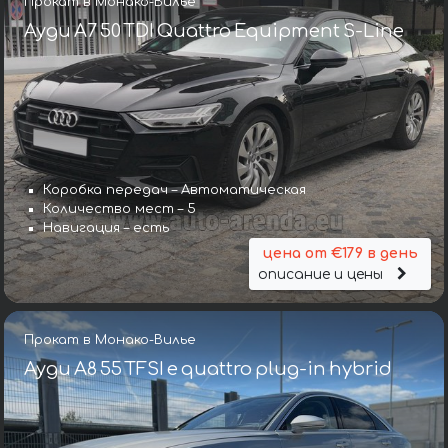
Прокат в Монако-Вилье
Ауди A7 50 TDI Quattro Equipment S-Line
Коробка передач – Автоматическая
Количество мест – 5
Навигация – есть
цена от €179 в день
описание и цены
Прокат в Монако-Вилье
Ауди A8 55 TFSI e quattro plug-in hybrid