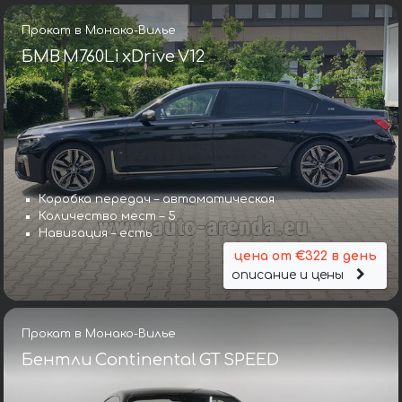
Прокат в Монако-Вилье
БМВ M760Li xDrive V12
Коробка передач – автоматическая
Количество мест – 5
Навигация – есть
цена от €322 в день
описание и цены
Прокат в Монако-Вилье
Бентли Continental GT SPEED