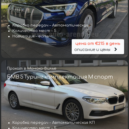
Коробка передач – Автоматическая
Количество мест – 5
Навигация – есть
цена от €215 в день
описание и цены
Прокат в Монако-Вилье
БМВ 5 Туринг комплектация М спорт
Коробка передач – Автоматическая КП
Количество мест – 5