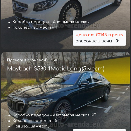
Коробка передач – Автоматическая
Количество мест – 4
цена от €1143 в день
описание и цены
Прокат в Монако-Вилье
Maybach S580 4Matic Lang (5 мест)
Коробка передач – Автоматическая КП
Количество мест – 5
Навигация – есть