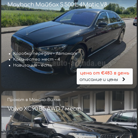
Maybach Майбах S 500 L 4Matic V8
Коробка передач – Автомат
Количество мест – 4
Навигация – есть
цена от €483 в день
описание и цены
Прокат в Монако-Вилье
Volvo XC90 B5 AWD 7 мест