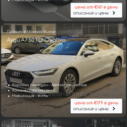
Навигация – есть
цена от €161 в день
описание и цены
Прокат в Монако-Вилье
Ауди A7 50 TDI Quattro
Коробка передач – Автоматическая
Количество мест – 5
Навигация – есть
цена от €179 в день
описание и цены