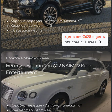
Коробка передач – Автоматическая КП
Количество мест – 4-5
Навигация – есть
цена от €625 в день
описание и цены
Прокат в Монако-Вилье
Бентли Бентайга W12 NAIM 22 Rear-
Enterteiment
Коробка передач – Автоматическая КП
Коробка передач – Автомат
Количество мест – 4/5