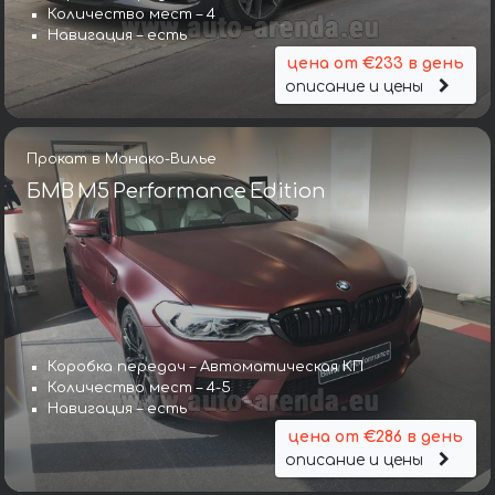
Количество мест – 4
Навигация – есть
цена от €233 в день
описание и цены
Прокат в Монако-Вилье
БМВ M5 Performance Edition
Коробка передач – Автоматическая КП
Количество мест – 4-5
Навигация – есть
цена от €286 в день
описание и цены