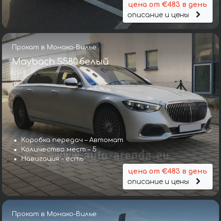
цена от €483 в день
описание и цены
Прокат в Монако-Вилье
Maybach S580 белый
Коробка передач – Автомат
Количество мест – 5
Навигация – есть
цена от €483 в день
описание и цены
Прокат в Монако-Вилье