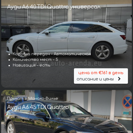
Ауди A6 40 TDI Quattro универсал
Коробка передач – Автоматическая
Количество мест – 5
Навигация – есть
цена от €161 в день
описание и цены
Прокат в Монако-Вилье
Ауди A6 45 TDI Quattro