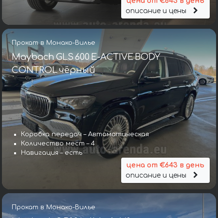
цена от €643 в день
описание и цены
Прокат в Монако-Вилье
Maybach GLS 600 E-ACTIVE BODY
CONTROL чёрный
Коробка передач – Автоматическая
Количество мест – 4
Навигация – есть
цена от €643 в день
описание и цены
Прокат в Монако-Вилье