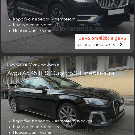
Коробка передач – Автомат
Количество мест – 7
Навигация – есть
цена от €286 в день
описание и цены
Прокат в Монако-Вилье
Ауди A5 45 TFSI Quattro S-Line бензин
Коробка передач – Автоматическая
Количество мест – 5
Навигация – есть