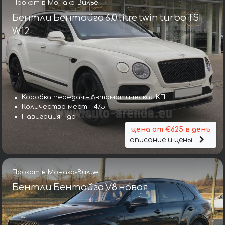
Прокат в Монако-Вилье
Бентли Бентайга 6.0 litre twin turbo TSI
W12
Коробка передач – Автоматическая КП
Количество мест – 4/5
Навигация – да
цена от €625 в день
описание и цены
Прокат в Монако-Вилье
Бентли Бентайга V8 новая