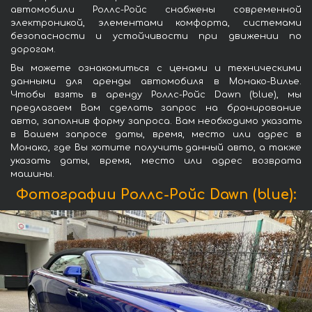
автомобили Роллс-Ройс снабжены современной
электроникой, элементами комфорта, системами
безопасности и устойчивости при движении по
дорогам.
Вы можете ознакомиться с ценами и техническими
данными для аренды автомобиля в Монако-Вилье.
Чтобы взять в аренду Роллс-Ройс Dawn (blue), мы
предлагаем Вам сделать запрос на бронирование
авто, заполнив форму запроса. Вам необходимо указать
в Вашем запросе даты, время, место или адрес в
Монако, где Вы хотите получить данный авто, а также
указать даты, время, место или адрес возврата
машины.
Фотографии Роллс-Ройс Dawn (blue):