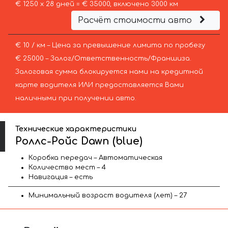
€ 1250 х 28 дней = € 35000, включено 3000 км
Расчёт стоимости авто
€ 10 / км – Цена за превышение лимита по пробегу
€ 25000 – Залог/Ответственность/Франшиза.
Залоговая сумма блокируется нами на кредитной
карте водителя ИЛИ предоставляется Вами
наличными при получении авто.
Технические характеристики
Роллс-Ройс Dawn (blue)
Коробка передач – Автоматическая
Количество мест – 4
Навигация – есть
Минимальный возраст водителя (лет) – 27