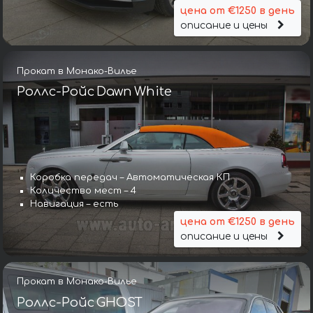
цена от €1250 в день
описание и цены
Прокат в Монако-Вилье
Роллс-Ройс Dawn White
Коробка передач – Автоматическая КП
Количество мест – 4
Навигация – есть
цена от €1250 в день
описание и цены
Прокат в Монако-Вилье
Роллс-Ройс GHOST