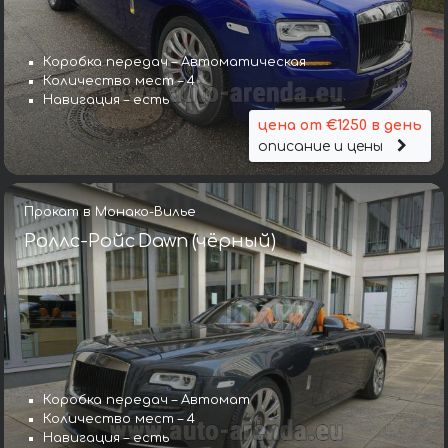
Коробка передач – Автоматическая
Количество мест – 4
Навигация – есть
цена от €1250 в день
описание и цены
Прокат в Монако-Вилье
Роллс-Ройс Dawn (чёрный)
Коробка передач – Автомат
Количество мест – 4
Навигация – есть