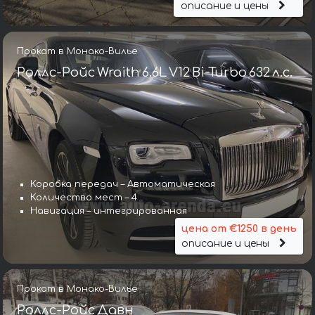
описание и цены
Прокат в Монако-Вилье
Роллс-Ройс Wraith 6.6L V12 Bi-Turbo 632 л.с.
Коробка передач – Автоматическая
Количество мест – 4
Навигация – интегрированная
цена от €1250 в день
описание и цены
Прокат в Монако-Вилье
Роллс-Ройс Давн