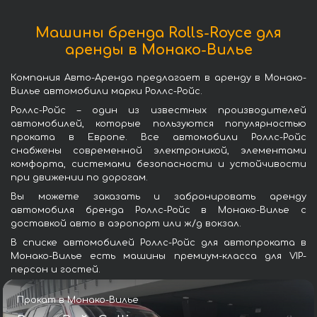
Машины бренда Rolls-Royce для
аренды в Монако-Вилье
Компания Авто-Аренда предлагает в аренду в Монако-
Вилье автомобили марки Роллс-Ройс.
Роллс-Ройс – один из известных производителей
автомобилей, которые пользуются популярностью
проката в Европе. Все автомобили Роллс-Ройс
снабжены современной электроникой, элементами
комфорта, системами безопасности и устойчивости
при движении по дорогам.
Вы можете заказать и забронировать аренду
автомобиля бренда Роллс-Ройс в Монако-Вилье с
доставкой авто в аэропорт или ж/д вокзал.
В списке автомобилей Роллс-Ройс для автопроката в
Монако-Вилье есть машины премиум-класса для VIP-
персон и гостей.
Прокат в Монако-Вилье