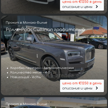
цена от €1250 в день
описание и цены
Прокат в Монако-Вилье
Роллс-Ройс Cullinan графитовый
Коробка передач – Автоматическая
Количество мест – 4-5
Навигация – есть
цена от €1250 в день
описание и цены
Прокат в Монако-Вилье