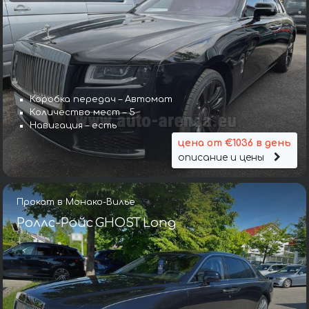
Коробка передач – Автомат
Количество мест – 5
Навигация – есть
цена от €1036 в день
описание и цены
Прокат в Монако-Вилье
Роллс-Ройс GHOST Long