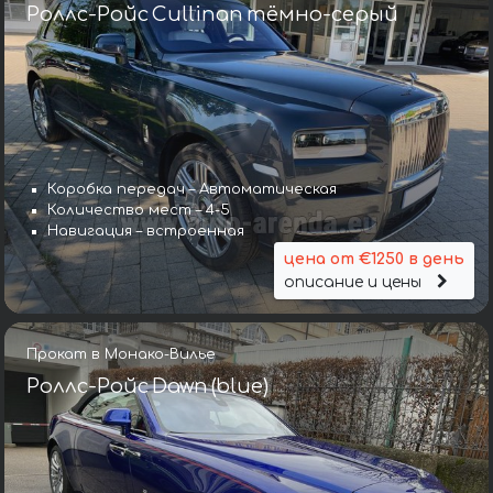
Роллс-Ройс Cullinan тёмно-серый
Коробка передач – Автоматическая
Количество мест – 4-5
Навигация – встроенная
цена от €1250 в день
описание и цены
Прокат в Монако-Вилье
Роллс-Ройс Dawn (blue)