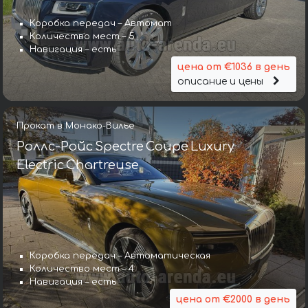
Коробка передач – Автомат
Количество мест – 5
Навигация – есть
цена от €1036 в день
описание и цены
Прокат в Монако-Вилье
Роллс-Ройс Spectre Coupe Luxury
Electric Chartreuse
Коробка передач – Автоматическая
Количество мест – 4
Навигация – есть
цена от €2000 в день