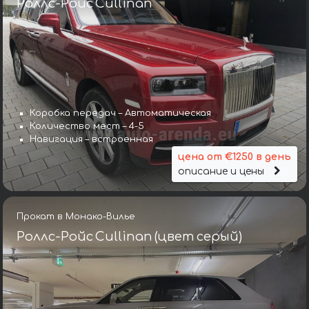
Роллс-Ройс Cullinan
Коробка передач – Автоматическая
Количество мест – 4-5
Навигация – встроенная
цена от €1250 в день
описание и цены
Прокат в Монако-Вилье
Роллс-Ройс Cullinan (цвет серый)