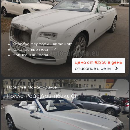
Коробка передач – Автомат
Количество мест – 4
Навигация – есть
цена от €1250 в день
описание и цены
Прокат в Монако-Вилье
Роллс-Ройс Давн (белый)