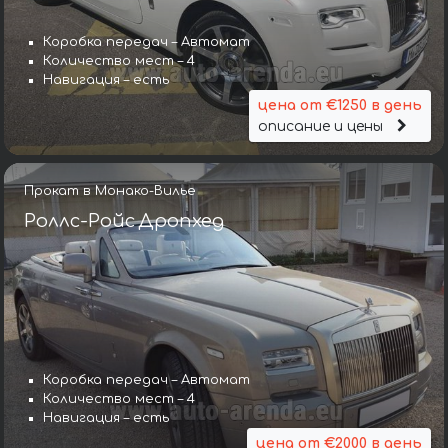
Коробка передач – Автомат
Количество мест – 4
Навигация – есть
цена от €1250 в день
описание и цены
Прокат в Монако-Вилье
Роллс-Ройс Дропхед
Коробка передач – Автомат
Количество мест – 4
Навигация – есть
цена от €2000 в день