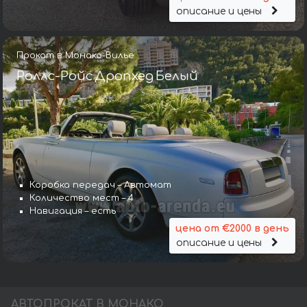
описание и цены
Прокат в Монако-Вилье
Роллс-Ройс Дропхед Белый
Коробка передач – Автомат
Количество мест – 4
Навигация – есть
цена от €2000 в день
описание и цены
АВТОПРОКАТ В МОНАКО