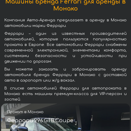
Машины бренда Ferrari для аренды в
Монако
Компания Авто-Аренда предлагает в аренду в Монако
автомобили марки Феррари.
Феррари – один из известных производителей
автомобилей, которые пользуются популярностью
проката в Европе. Все автомобили Феррари снабжены
современной электроникой, элементами комфорта,
системами безопасности и устойчивости при
движении по дорогам.
Вы можете заказать и забронировать аренду
автомобиля бренда Феррари в Монако с доставкой
авто в аэропорт или ж/д вокзал.
В списке автомобилей Феррари для автопроката в
Монако есть машины премиум-класса для VIP-персон и
гостей.
Прокат в Монако
Феррари 296 GTB Coupe