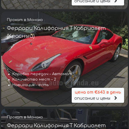
описание и цены
Прокат в Монако
Феррари Калифорния Т Кабриолет
(Красный)
Коробка передач – Автомат
Количество мест – 2
Навигация – есть
цена от €643 в день
описание и цены
Прокат в Монако
Феррари Калифорния Т Кабриолет