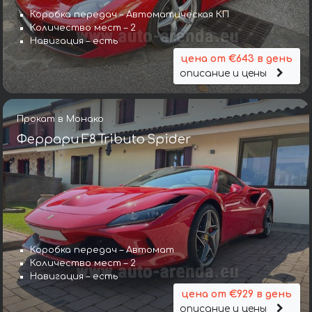
Коробка передач – Автоматическая КП
Количество мест – 2
Навигация – есть
цена от €643 в день
описание и цены
Прокат в Монако
Феррари F8 Tributo Spider
Коробка передач – Автомат
Количество мест – 2
Навигация – есть
цена от €929 в день
описание и цены