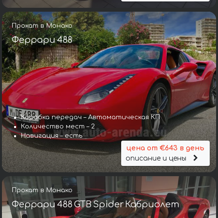
Прокат в Монако
Феррари 488
Коробка передач – Автоматическая КП
Количество мест – 2
Навигация – есть
цена от €643 в день
описание и цены
Прокат в Монако
Феррари 488 GTB Spider Кабриолет