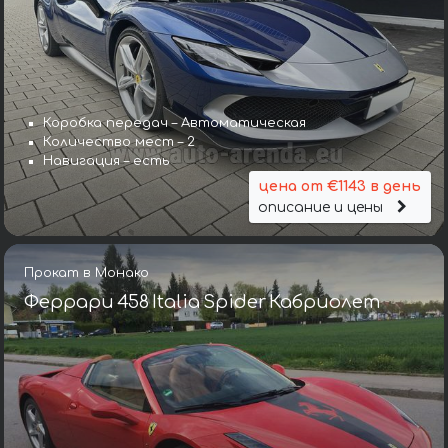
Коробка передач – Автоматическая
Количество мест – 2
Навигация – есть
цена от €1143 в день
описание и цены
Прокат в Монако
Феррари 458 Italia Spider Кабриолет