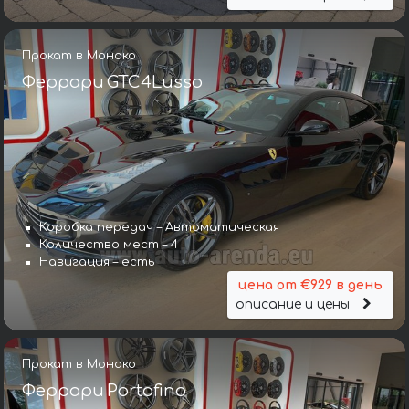
Прокат в Монако
Феррари GTC4Lusso
Коробка передач – Автоматическая
Количество мест – 4
Навигация – есть
цена от €929 в день
описание и цены
Прокат в Монако
Феррари Portofino