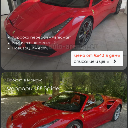
Коробка передач – Автомат
Количество мест – 2
Навигация – есть
цена от €643 в день
описание и цены
Прокат в Монако
Феррари 488 Spider