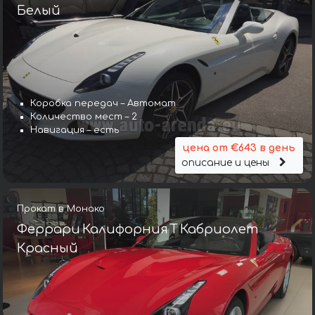
Белый
Коробка передач – Автомат
Количество мест – 2
Навигация – есть
цена от €643 в день
описание и цены
Прокат в Монако
Феррари Калифорния Т Кабриолет
Красный