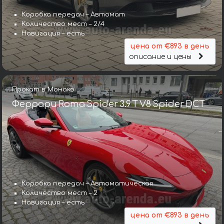
Коробка передач – Автомат
Количество мест – 2/4
Навигация – есть
цена от €893 в день
описание и цены
Прокат в Монако
Феррари Roma Spider 3.9 T V8 Spider DCT
Коробка передач – Автоматическая
Количество мест – 2
Навигация – есть
цена от €893 в день