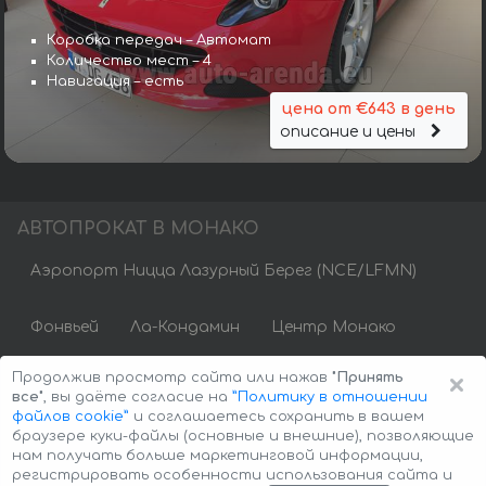
Коробка передач – Автомат
Количество мест – 4
Навигация – есть
цена от €643 в день
описание и цены
АВТОПРОКАТ В МОНАКО
Аэропорт Ницца Лазурный Берег (NCE/LFMN)
Фонвьей
Ла-Кондамин
Центр Монако
Монако-Виль
Монте-Карло
×
Продолжив просмотр сайта или нажав
"Принять
все"
, вы даёте согласие на
”Политику в отношении
файлов cookie”
и соглашаетесь сохранить в вашем
браузере куки-файлы (основные и внешние), позволяющие
нам получать больше маркетинговой информации,
регистрировать особенности использования сайта и