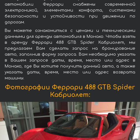
автомобили Феррари снабжены современной
электроникой, элементами комфорта, системами
безопасности и устойчивости при движении по
дорогам.
Вы можете ознакомиться с ценами и техническими
данными для аренды автомобиля в Монако. Чтобы взять
в аренду Феррари 488 GTB Spider Кабриолет, мы
предлагаем Вам сделать запрос на бронирование
авто, заполнив форму запроса. Вам необходимо указать
в Вашем запросе даты, время, место или адрес в
Монако, где Вы хотите получить данный авто, а также
указать даты, время, место или адрес возврата
машины.
Фотографии Феррари 488 GTB Spider
Кабриолет: