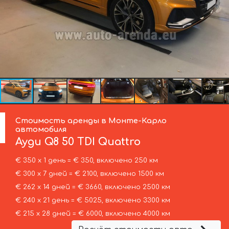
Стоимость аренды в Монте-Карло
автомобиля
Ауди
Q8 50 TDI Quattro
€ 350 х 1 день = € 350, включено 250 км
€ 300 х 7 дней = € 2100, включено 1500 км
€ 262 х 14 дней = € 3660, включено 2500 км
€ 240 х 21 день = € 5025, включено 3300 км
€ 215 х 28 дней = € 6000, включено 4000 км