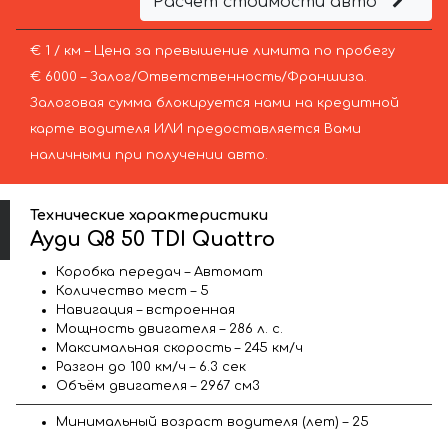
Расчёт стоимости авто
€ 1 / км – Цена за превышение лимита по пробегу
€ 6000 – Залог/Ответственность/Франшиза.
Залоговая сумма блокируется нами на кредитной
карте водителя ИЛИ предоставляется Вами
наличными при получении авто.
Технические характеристики
Ауди Q8 50 TDI Quattro
Коробка передач – Автомат
Количество мест – 5
Навигация – встроенная
Мощность двигателя – 286 л. с.
Максимальная скорость – 245 км/ч
Разгон до 100 км/ч – 6.3 сек
Объём двигателя – 2967 см3
Минимальный возраст водителя (лет) – 25