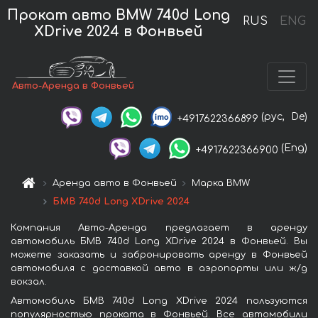
Прокат авто BMW 740d Long
RUS
ENG
XDrive 2024 в Фонвьей
Авто-Аренда в Фонвьей
(рус,
De)
+4917622366899
(Eng)
+4917622366900
Аренда авто в Фонвьей
Марка BMW
БМВ 740d Long XDrive 2024
Компания Авто-Аренда предлагает в аренду
автомобиль БМВ 740d Long XDrive 2024 в Фонвьей. Вы
можете заказать и забронировать аренду в Фонвьей
автомобиля с доставкой авто в аэропорты или ж/д
вокзал.
Автомобиль БМВ 740d Long XDrive 2024 пользуются
популярностью проката в Фонвьей. Все автомобили