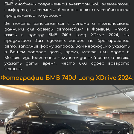
БМВ снабжены современной электроникой, элементами
комфорта, системами безопасности и устойчивости
при движении по дорогам.
Вы можете ознакомиться с ценами и техническими
данными для аренды автомобиля в Фонвьей. Чтобы
взять в аренду БМВ 740d Long XDrive 2024, мы
предлагаем Вам сделать запрос на бронирование
авто, заполнив форму запроса. Вам необходимо указать
в Вашем запросе даты, время, место или адрес в
Монако, где Вы хотите получить данный авто, а также
указать даты, время, место или адрес возврата
машины.
Фотографии БМВ 740d Long XDrive 2024: