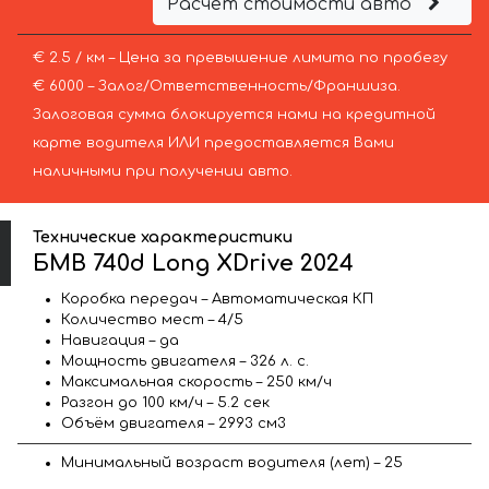
Расчёт стоимости авто
€ 2.5 / км – Цена за превышение лимита по пробегу
€ 6000 – Залог/Ответственность/Франшиза.
Залоговая сумма блокируется нами на кредитной
карте водителя ИЛИ предоставляется Вами
наличными при получении авто.
Технические характеристики
БМВ 740d Long XDrive 2024
Коробка передач – Автоматическая КП
Количество мест – 4/5
Навигация – да
Мощность двигателя – 326 л. с.
Максимальная скорость – 250 км/ч
Разгон до 100 км/ч – 5.2 сек
Объём двигателя – 2993 см3
Минимальный возраст водителя (лет) – 25