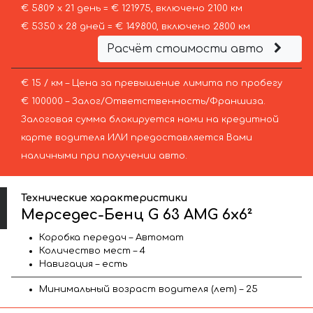
€ 5809 х 21 день = € 121975, включено 2100 км
€ 5350 х 28 дней = € 149800, включено 2800 км
Расчёт стоимости авто
€ 15 / км – Цена за превышение лимита по пробегу
€ 100000 – Залог/Ответственность/Франшиза.
Залоговая сумма блокируется нами на кредитной
карте водителя ИЛИ предоставляется Вами
наличными при получении авто.
Технические характеристики
Мерседес-Бенц G 63 AMG 6x6²
Коробка передач – Автомат
Количество мест – 4
Навигация – есть
Минимальный возраст водителя (лет) – 25