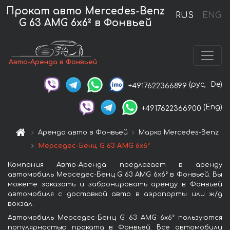
Прокат авто Mercedes-Benz
RUS
ENG
G 63 AMG 6x6² в Фонвьей
Авто-Аренда в Фонвьей
(рус,
De)
+4917622366899
(Eng)
+4917622366900
Аренда авто в Фонвьей
Марка Mercedes-Benz
Мерседес-Бенц G 63 AMG 6x6²
Компания Авто-Аренда предлагает в аренду
автомобиль Мерседес-Бенц G 63 AMG 6x6² в Фонвьей. Вы
можете заказать и забронировать аренду в Фонвьей
автомобиля с доставкой авто в аэропорты или ж/д
вокзал.
Автомобиль Мерседес-Бенц G 63 AMG 6x6² пользуются
популярностью проката в Фонвьей. Все автомобили