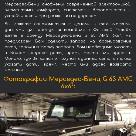
Мерседес-Бенц снабжены современной электроникой,
элементами комфорта, системами безопасности и
устойчивости при движении по дорогам.
Вы можете ознакомиться с ценами и техническими
данными для аренды автомобиля в Фонвьей. Чтобы
взять в аренду Мерседес-Бенц G 63 AMG 6x6², мы
предлагаем Вам сделать запрос на бронирование
авто, заполнив форму запроса. Вам необходимо указать
в Вашем запросе даты, время, место или адрес в
Монако, где Вы хотите получить данный авто, а также
указать даты, время, место или адрес возврата
машины.
Фотографии Мерседес-Бенц G 63 AMG
6x6²: