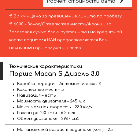
Расчёт стоимости авто
€ 2 / км – Цена за превышение лимита по пробегу
€ 6000 – Залог/Ответственность/Франшиза.
Залоговая сумма блокируется нами на кредитной
карте водителя ИЛИ предоставляется Вами
наличными при получении авто.
Технические характеристики
Порше Macan S Дизель 3.0
Коробка передач – Автоматическая КП
Количество мест – 5
Навигация – есть
Мощность двигателя – 245 л. с.
Максимальная скорость – 230 км/ч
Разгон до 100 км/ч – 6.3 сек
Объём двигателя – 2967 см3
Минимальный возраст водителя (лет) – 25