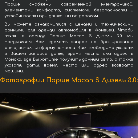
Порше снабжены современной электроникой,
элементами комфорта, системами безопасности и
устойчивости при движении по дорогам.
Вы можете ознакомиться с ценами и техническими
данными для аренды автомобиля в Фонвьей. Чтобы
взять в аренду Порше Macan S Дизель 3.0, мы
предлагаем Вам сделать запрос на бронирование
авто, заполнив форму запроса. Вам необходимо указать
в Вашем запросе даты, время, место или адрес в
Монако, где Вы хотите получить данный авто, а также
указать даты, время, место или адрес возврата
машины.
Фотографии Порше Macan S Дизель 3.0: