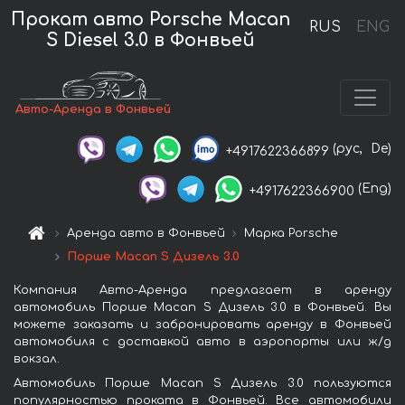
Прокат авто Porsche Macan
RUS
ENG
S Diesel 3.0 в Фонвьей
Авто-Аренда в Фонвьей
(рус,
De)
+4917622366899
(Eng)
+4917622366900
Аренда авто в Фонвьей
Марка Porsche
Порше Macan S Дизель 3.0
Компания Авто-Аренда предлагает в аренду
автомобиль Порше Macan S Дизель 3.0 в Фонвьей. Вы
можете заказать и забронировать аренду в Фонвьей
автомобиля с доставкой авто в аэропорты или ж/д
вокзал.
Автомобиль Порше Macan S Дизель 3.0 пользуются
популярностью проката в Фонвьей. Все автомобили