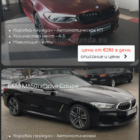
Коробка передач – Автоматическая КП
Количество мест – 4-5
Навигация – есть
цена от €286 в день
описание и цены
Прокат в Монако
БМВ M850i xDrive Coupe
Коробка передач – Автоматическая