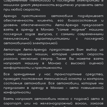
Современные технологии и последняя электроника в
машинах дают уверенность водителю управлять авто
при любой скорости.
Аренда престижного автомобиля подчёркивает
обеспеченность клиента, его благосостояние и
уровень обеспеченности. Авто-Аренда предлагает
взять в аренду в Монако “самые модные” машины
последних годов выпуска, с самыми современными
техническими характеристиками с последней
автомобильной электроникой.
Автопарк Авто-Аренда предоставит Вам выбор из
самых мощных машин, которые имеют скорость
разгона несколько секунд. Также Вы можете взять
напрокат машину в Монако с высокой оценкой
комфортности и престижности.
Все арендуемые у нас транспортные средства,
проходят постоянных технический осмотр и контроль
состояния автомобиля. Все автомобили, которые мы
предлагаем в аренду в Монако – авто повышенной
комфортности.
Взять напрокат автомобиль можно с подачей авто в
аэропорт или на железнодорожный вокзал, заказав