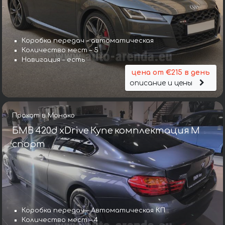
Коробка передач – автоматическая
Количество мест – 5
Навигация – есть
цена от €215 в день
описание и цены
Прокат в Монако
БМВ 420d xDrive Купе комплектация М
спорт
Коробка передач – Автоматическая КП
Количество мест – 4