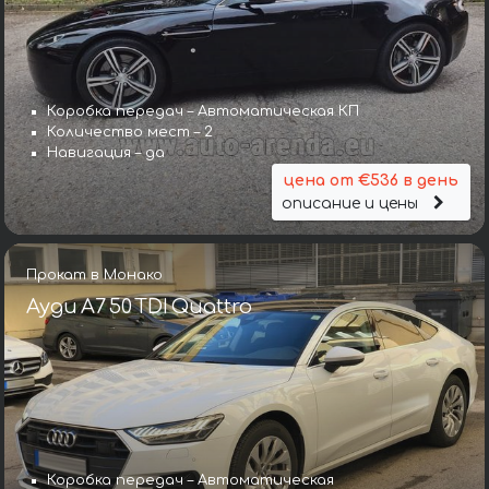
Коробка передач – Автоматическая КП
Количество мест – 2
Навигация – да
цена от €536 в день
описание и цены
Прокат в Монако
Ауди A7 50 TDI Quattro
Коробка передач – Автоматическая