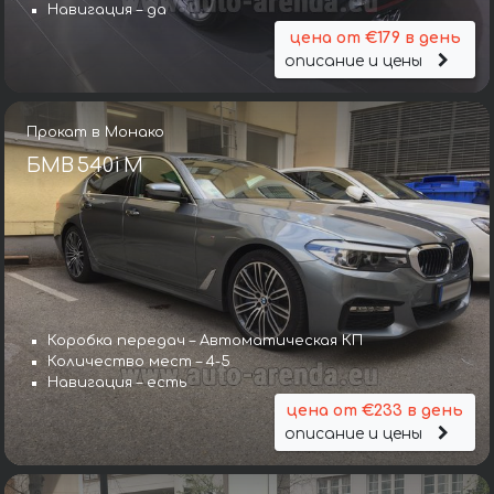
Навигация – да
цена от €179 в день
описание и цены
Прокат в Монако
БМВ 540i M
Коробка передач – Автоматическая КП
Количество мест – 4-5
Навигация – есть
цена от €233 в день
описание и цены