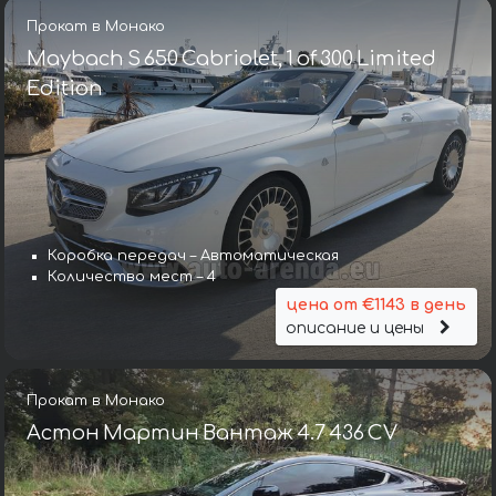
Прокат в Монако
Maybach S 650 Cabriolet, 1 of 300 Limited
Edition
Коробка передач – Автоматическая
Количество мест – 4
цена от €1143 в день
описание и цены
Прокат в Монако
Астон Мартин Вантаж 4.7 436 CV