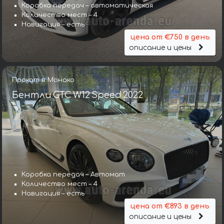
Коробка передач – автоматическая
Количество мест – 4
Навигация – есть
цена от €750 в день
описание и цены
Прокат в Монако
Бентли GTC W12 Speed 2022
Коробка передач – Автомат
Коробка передач – Автомат
Количество мест – 4
Количество мест – 5
Навигация – есть
Навигация – есть
цена от €893 в день
цена от €643 в день
описание и цены
описание и цены