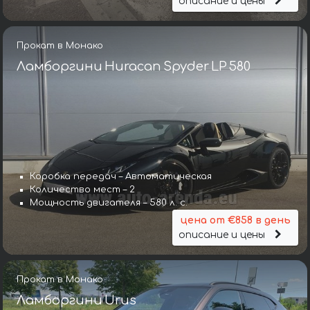
описание и цены
Прокат в Монако
Ламборгини Huracan Spyder LP 580
Коробка передач – Автоматическая
Количество мест – 2
Мощность двигателя – 580 л. с.
цена от €858 в день
описание и цены
Прокат в Монако
Ламборгини Urus