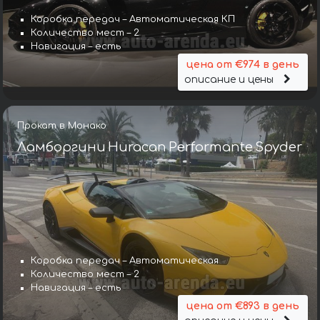
Коробка передач – Автоматическая КП
Количество мест – 2
Навигация – есть
цена от €974 в день
описание и цены
Прокат в Монако
Ламборгини Huracan Performante Spyder
Коробка передач – Автоматическая
Количество мест – 2
Навигация – есть
цена от €893 в день