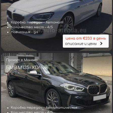
Коробка передач – Автомат
Количество мест – 4/5
Навигация – да
цена от €233 в день
описание и цены
Прокат в Монако
БМВ M135i XDrive
Коробка передач – Автоматическая
Количество мест – 4/5