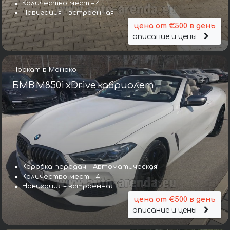
Количество мест – 4
Навигация – встроенная
цена от €500 в день
описание и цены
Прокат в Монако
БМВ M850i xDrive кабриолет
Коробка передач – Автоматическая
Количество мест – 4
Навигация – встроенная
цена от €500 в день
описание и цены