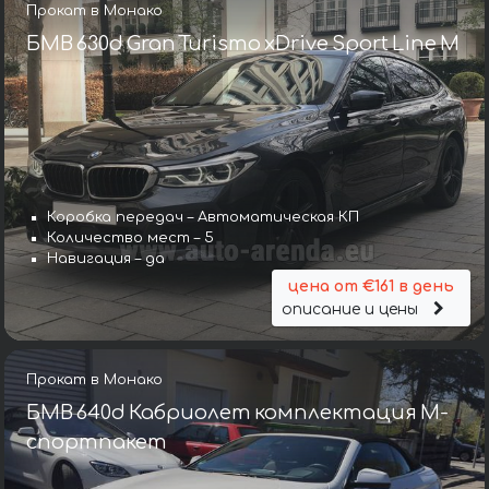
Прокат в Монако
БМВ 630d Gran Turismo xDrive Sport Line М
Коробка передач – Автоматическая КП
Количество мест – 5
Навигация – да
цена от €161 в день
описание и цены
Прокат в Монако
БМВ 640d Кабриолет комплектация М-
спортпакет