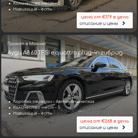
Количество мест – 5
Навигация – есть
цена от €179 в день
описание и цены
Прокат в Монако
Ауди A8 60 TFSI e quattro plug-in гибрид
Коробка передач – Автоматическая
Количество мест – 5
Навигация – есть
цена от €268 в день
описание и цены