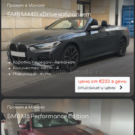
Прокат в Монако
БМВ M440i xDrive кабриолет
Коробка передач – Автомат
Количество мест – 4
Навигация – есть
цена от €233 в день
описание и цены
Прокат в Монако
БМВ M5 Performance Edition