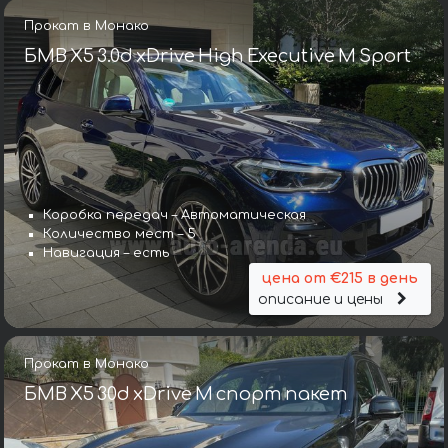
Прокат в Монако
БМВ X5 3.0d xDrive High Executive M Sport
Коробка передач – Автоматическая
Количество мест – 5
Навигация – есть
цена от €215 в день
описание и цены
Прокат в Монако
БМВ X5 30d xDrive M спорт пакет