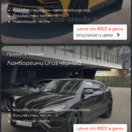
Коробка передач – автоматическая
Количество мест – 5
Навигация – есть
цена от €822 в день
описание и цены
Прокат в Монако
Ламборгини Urus чёрный
Коробка передач – Автоматическая
Количество мест – 5
Навигация – есть
цена от €822 в день