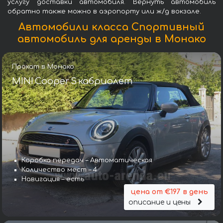
услугу доставки автомобиля. Вернуть автомобиль
обратно также можно в аэропорту или ж/д вокзале.
Автомобили класса Спортивный
автомобиль для аренды в Монако
Прокат в Монако
MINI Cooper S кабриолет
Коробка передач – Автоматическая
Количество мест – 4
Навигация – есть
цена от €197 в день
описание и цены