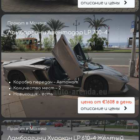
описание и цены
Прокат в Монако
Ламборгини Авентадор LP 700-4
Коробка передач – Автомат
Количество мест – 2
Навигация – есть
цена от €1608 в день
описание и цены
Прокат в Монако
Ламборгини Хуракан LP 610-4 Жёлтый