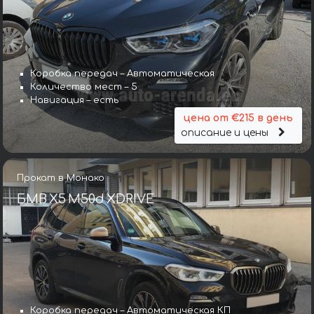
Коробка передач – Автоматическая
Количество мест – 5
Навигация – есть
цена от €215 в день
описание и цены
Прокат в Монако
БМВ X5 M50d XDRIVE
Коробка передач – Автоматическая КП