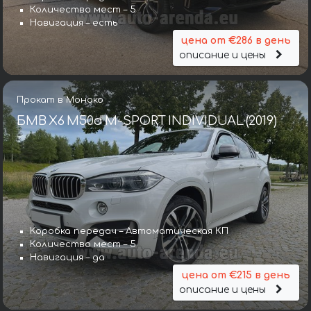
Количество мест – 5
Навигация – есть
цена от €286 в день
описание и цены
Прокат в Монако
БМВ X6 M50d M-SPORT INDIVIDUAL (2019)
Коробка передач – Автоматическая КП
Количество мест – 5
Навигация – да
цена от €215 в день
описание и цены