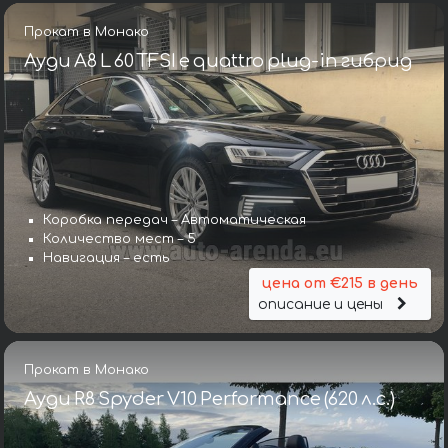
Прокат в Монако
Ауди A8 L 60 TFSI e quattro plug-in гибрид
Коробка передач – Автоматическая
Количество мест – 5
Навигация – есть
цена от €215 в день
описание и цены
Прокат в Монако
Ауди R8 Spyder V10 Performance (620 л.с.)