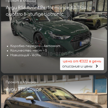
Прокат в Монако
Ауди RS6 Avant Performance 4.0 TFSI
quattro 8-stufige tiptronic
Коробка передач – Автомат
Количество мест – 5
Навигация – есть
цена от €322 в день
описание и цены
Прокат в Монако
Ауди TTS Coupe