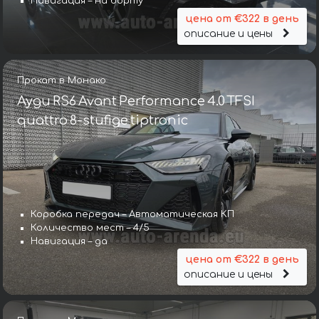
Навигация – на борту
цена от €322 в день
описание и цены
Прокат в Монако
Ауди RS6 Avant Performance 4.0 TFSI
quattro 8-stufige tiptronic
Коробка передач – Автоматическая КП
Количество мест – 4/5
Навигация – да
цена от €322 в день
описание и цены